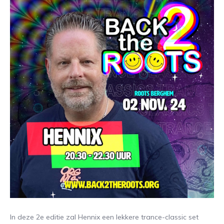
In deze 2e editie zal Hennix een lekkere trance-classic set